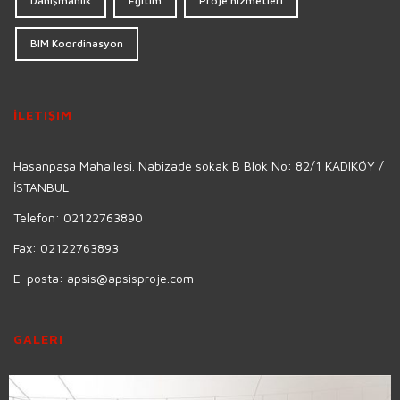
Danışmanlık
Eğitim
Proje hizmetleri
BIM Koordinasyon
İLETIŞIM
Hasanpaşa Mahallesi. Nabizade sokak B Blok No: 82/1 KADIKÖY /
İSTANBUL
Telefon:
02122763890
Fax:
02122763893
E-posta:
apsis@apsisproje.com
GALERI