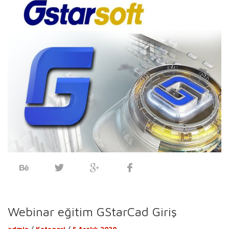
Webinar eğitim GStarCad Giriş
admin
/
Kategori
/
5 Aralık 2020