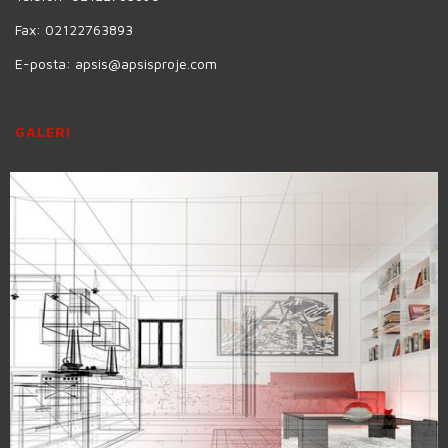
Fax:
02122763893
E-posta:
apsis@apsisproje.com
GALERI