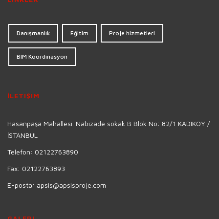
Danışmanlık
Eğitim
Proje hizmetleri
BIM Koordinasyon
İLETIŞIM
Hasanpaşa Mahallesi. Nabizade sokak B Blok No: 82/1 KADIKÖY /
İSTANBUL
Telefon:
02122763890
Fax:
02122763893
E-posta:
apsis@apsisproje.com
GALERI